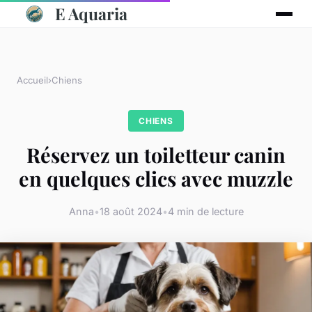
E Aquaria
Accueil
›
Chiens
CHIENS
Réservez un toiletteur canin
en quelques clics avec muzzle
Anna
•
18 août 2024
•
4 min de lecture