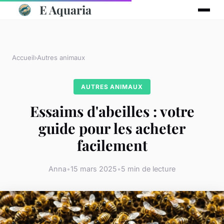
E Aquaria
Accueil
›
Autres animaux
AUTRES ANIMAUX
Essaims d'abeilles : votre
guide pour les acheter
facilement
Anna
•
15 mars 2025
•
5 min de lecture