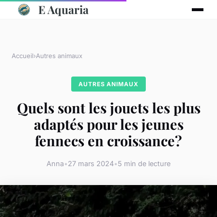
E Aquaria
Accueil
›
Autres animaux
AUTRES ANIMAUX
Quels sont les jouets les plus
adaptés pour les jeunes
fennecs en croissance?
Anna
•
27 mars 2024
•
5 min de lecture